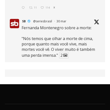
11
114
X
SB
@seriesbrasil
·
30 mar
Fernanda Montenegro sobre a morte:
"Nós temos que olhar a morte de cima,
porque quanto mais você vive, mais
mortes você vê. O viver muito é também
uma perda imensa."
2
41
768
X
SB
@seriesbrasil
·
30 mar
Zendaya afirma ser Team Edward em
Crepúsculo.
2
16
389
X