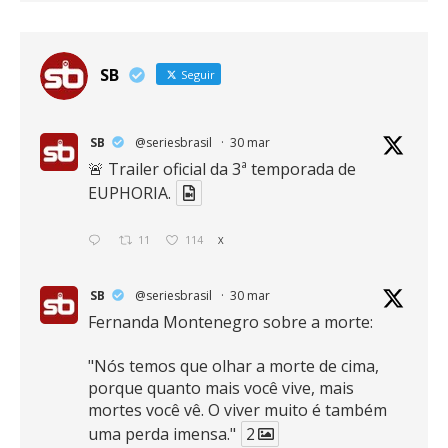
SB
Seguir
SB
@seriesbrasil
·
30 mar
🚨 Trailer oficial da 3ª temporada de
EUPHORIA.
11
114
X
SB
@seriesbrasil
·
30 mar
Fernanda Montenegro sobre a morte:
"Nós temos que olhar a morte de cima,
porque quanto mais você vive, mais
mortes você vê. O viver muito é também
uma perda imensa."
2