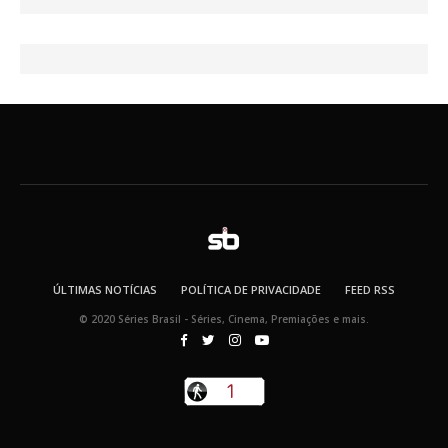
41
768
X
SB
@seriesbrasil
·
30 mar
Zendaya afirma ser Team Edward em
Crepúsculo.
2
16
389
X
SB
@seriesbrasil
·
30 mar
Teaser oficial de SUPERGIRL.
ÚLTIMAS NOTÍCIAS
POLÍTICA DE PRIVACIDADE
FEED RSS
124
1460
X
© 2020 Séries Brasil - Séries, Cinema, Premiações e mais.
Carregar mais