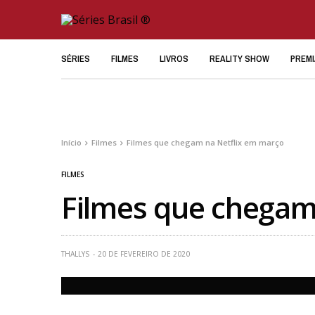
SÉRIES
FILMES
LIVROS
REALITY SHOW
PREM
Início
Filmes
Filmes que chegam na Netflix em março
FILMES
Filmes que chegam
THALLYS
20 DE FEVEREIRO DE 2020