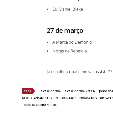
Eu, Daniel Blake
27 de março
A Marca do Demônio
Notas de Rebeldia
Já escolheu qual filme vai assistir? 
TAGS
A CASA DE CERA
A CASA DE CERA NETFLIX
JOGOS VO
NETFLIX LANÇAMENTOS
NETFLIX MARÇO
PRENDA-ME SE FOR CAPAZ
TROCO EM DOBRO NETFLIX