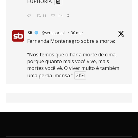
EUPHORIA.
11
114
X
SB
@seriesbrasil
·
30 mar
Fernanda Montenegro sobre a morte:
"Nós temos que olhar a morte de cima,
porque quanto mais você vive, mais
mortes você vê. O viver muito é também
uma perda imensa."
2
41
768
X
SB
@seriesbrasil
·
30 mar
Zendaya afirma ser Team Edward em
Crepúsculo.
2
16
389
X