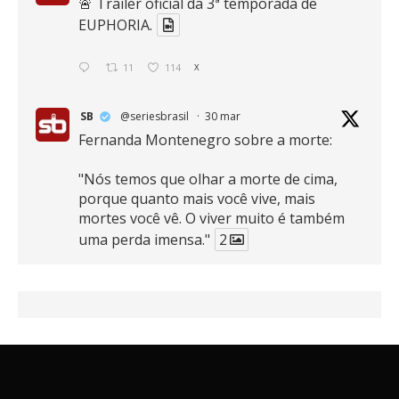
🚨 Trailer oficial da 3ª temporada de
EUPHORIA.
11
114
X
SB
@seriesbrasil
·
30 mar
Fernanda Montenegro sobre a morte:
"Nós temos que olhar a morte de cima,
porque quanto mais você vive, mais
mortes você vê. O viver muito é também
uma perda imensa."
2
41
768
X
SB
@seriesbrasil
·
30 mar
Zendaya afirma ser Team Edward em
Crepúsculo.
2