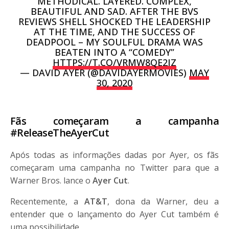
METHODICAL. LAYERED. COMPLEX,
BEAUTIFUL AND SAD. AFTER THE BVS
REVIEWS SHELL SHOCKED THE LEADERSHIP
AT THE TIME, AND THE SUCCESS OF
DEADPOOL – MY SOULFUL DRAMA WAS
BEATEN INTO A “COMEDY”
HTTPS://T.CO/VRMW8QE2IZ
— DAVID AYER (@DAVIDAYERMOVIES)
MAY
30, 2020
Fãs começaram a campanha
#ReleaseTheAyerCut
Após todas as informações dadas por Ayer, os fãs
começaram uma campanha no Twitter para que a
Warner Bros. lance o
Ayer Cut
.
Recentemente, a
AT&T
, dona da Warner, deu a
entender que o lançamento do Ayer Cut também é
uma possibilidade.