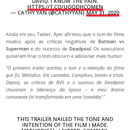
DAVID. I KNOW THE PAIN.
HTTPS://T.CO/UOQDHCOMEN
— CATHY YAN (@CATHYYAN)
MAY 31, 2020
Ainda em seu Twiter, Ayer afirmou que o tom do filme
mudou após as críticas negativas de
Batman vs
Superman
e do sucesso de
Deadpool
. Os executivos
quiseram tirar o tom obscuro e adicionar mais humor.
“O primeiro trailer acertou o tom e a intenção do filme
que fiz. Metódico. Em camadas. Complexo, bonito e triste.
Depois, as críticas de BVS e o sucesso de Deadpool
chocaram a liderança da época – e meu drama
comovente foi transformado em uma ‘comédia’.”
THIS TRAILER NAILED THE TONE AND
INTENTION OF THE FILM I MADE.