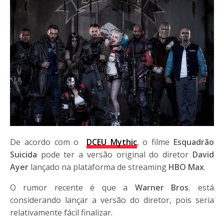
De acordo com o
DCEU Mythic
, o filme
Esquadrão
Suicida
pode ter a versão original do diretor
David
Ayer
lançado na plataforma de streaming
HBO Max
.
O rumor recente é que a
Warner Bros.
está
considerando lançar a versão do diretor, pois seria
relativamente fácil finalizar.