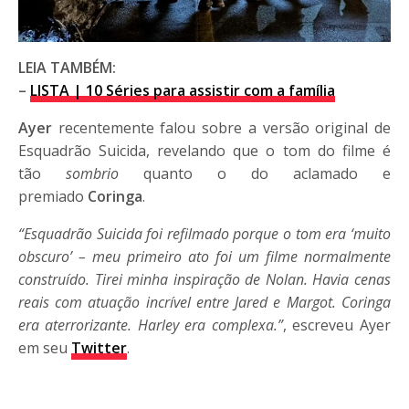
LEIA TAMBÉM:
–
LISTA | 10 Séries para assistir com a família
Ayer
recentemente falou sobre a versão original de
Esquadrão Suicida, revelando que o tom do filme é
tão
sombrio
quanto o do aclamado e
premiado
Coringa
.
“Esquadrão Suicida foi refilmado porque o tom era ‘muito
obscuro’ – meu primeiro ato foi um filme normalmente
construído. Tirei minha inspiração de Nolan. Havia cenas
reais com atuação incrível entre Jared e Margot. Coringa
era aterrorizante. Harley era complexa.”
, escreveu Ayer
em seu
Twitter
.