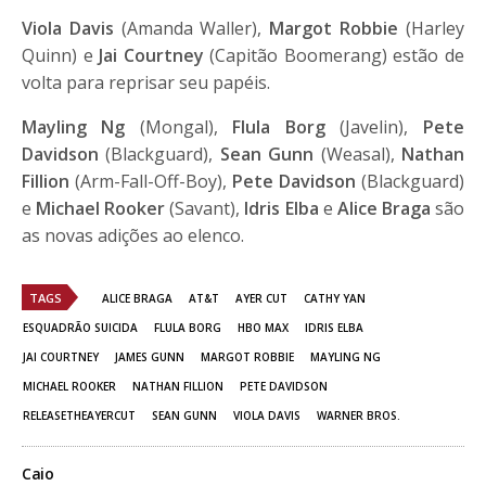
Viola Davis
(Amanda Waller),
Margot Robbie
(Harley
Quinn) e
Jai Courtney
(Capitão Boomerang) estão de
volta para reprisar seu papéis.
Mayling Ng
(Mongal),
Flula Borg
(Javelin),
Pete
Davidson
(Blackguard),
Sean Gunn
(Weasal),
Nathan
Fillion
(Arm-Fall-Off-Boy),
Pete Davidson
(Blackguard)
e
Michael Rooker
(Savant),
Idris Elba
e
Alice Braga
são
as novas adições ao elenco.
TAGS
ALICE BRAGA
AT&T
AYER CUT
CATHY YAN
ESQUADRÃO SUICIDA
FLULA BORG
HBO MAX
IDRIS ELBA
JAI COURTNEY
JAMES GUNN
MARGOT ROBBIE
MAYLING NG
MICHAEL ROOKER
NATHAN FILLION
PETE DAVIDSON
RELEASETHEAYERCUT
SEAN GUNN
VIOLA DAVIS
WARNER BROS.
Caio