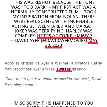
THIS WAS RESHOT BECAUSE THE TONE
WAS “TOO DARK” – MY FIRST ACT WAS A
NORMALLY CONSTRUCTED FILM. I TOOK
MY INSPIRATION FROM NOLAN. THERE
WERE REAL SCENES WITH INCREDIBLE
ACTING BETWEEN JARED AND MARGOT.
JOKER WAS TERRIFYING. HARLEY WAS
COMPLEX.
HTTPS://T.CO/KEJHMI6EA7
— DAVID AYER (@DAVIDAYERMOVIES)
MAY
30, 2020
Após as críticas de Ayer a Warner, a diretora
Cathy
Yan
respondeu Ayer em seu
Twitter
dizendo
“Sinto muito que isso tenha acontecido com você, David.
Eu conheço a dor.”
I’M SO SORRY THIS HAPPENED TO YOU,