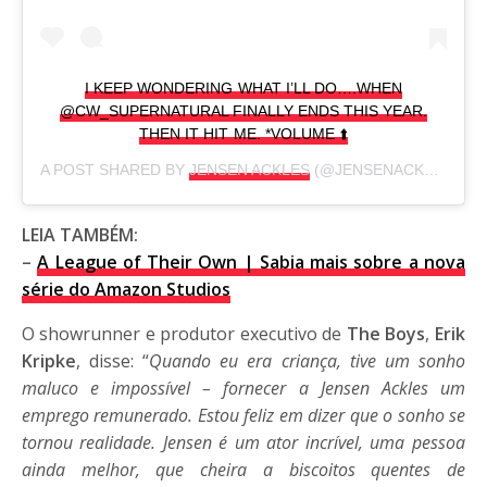
I KEEP WONDERING WHAT I’LL DO….WHEN
@CW_SUPERNATURAL FINALLY ENDS THIS YEAR.
THEN IT HIT ME. *VOLUME ⬆️
A POST SHARED BY
JENSEN ACKLES
(@JENSENACKLES) ON
LEIA TAMBÉM:
–
A League of Their Own | Sabia mais sobre a nova
série do Amazon Studios
O showrunner e produtor executivo de
The Boys
,
Erik
Kripke
, disse: “
Quando eu era criança, tive um sonho
maluco e impossível – fornecer a Jensen Ackles um
emprego remunerado. Estou feliz em dizer que o sonho se
tornou realidade. Jensen é um ator incrível, uma pessoa
ainda melhor, que cheira a biscoitos quentes de