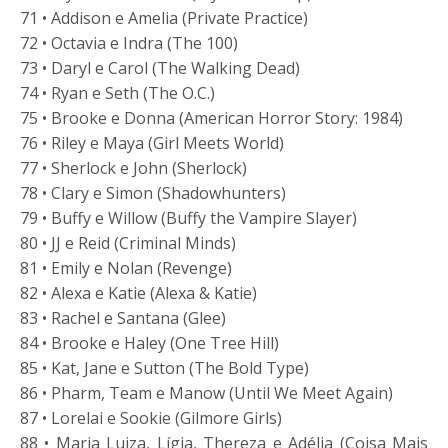
71 • Addison e Amelia (Private Practice)
72 • Octavia e Indra (The 100)
73 • Daryl e Carol (The Walking Dead)
74 • Ryan e Seth (The O.C.)
75 • Brooke e Donna (American Horror Story: 1984)
76 • Riley e Maya (Girl Meets World)
77 • Sherlock e John (Sherlock)
78 • Clary e Simon (Shadowhunters)
79 • Buffy e Willow (Buffy the Vampire Slayer)
80 • JJ e Reid (Criminal Minds)
81 • Emily e Nolan (Revenge)
82 • Alexa e Katie (Alexa & Katie)
83 • Rachel e Santana (Glee)
84 • Brooke e Haley (One Tree Hill)
85 • Kat, Jane e Sutton (The Bold Type)
86 • Pharm, Team e Manow (Until We Meet Again)
87 • Lorelai e Sookie (Gilmore Girls)
88 • Maria Luiza, Lígia, Thereza e Adélia (Coisa Mais