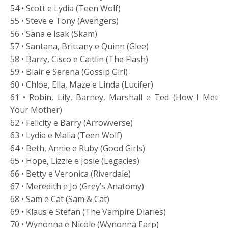
54 • Scott e Lydia (Teen Wolf)
55 • Steve e Tony (Avengers)
56 • Sana e Isak (Skam)
57 • Santana, Brittany e Quinn (Glee)
58 • Barry, Cisco e Caitlin (The Flash)
59 • Blair e Serena (Gossip Girl)
60 • Chloe, Ella, Maze e Linda (Lucifer)
61 • Robin, Lily, Barney, Marshall e Ted (How I Met
Your Mother)
62 • Felicity e Barry (Arrowverse)
63 • Lydia e Malia (Teen Wolf)
64 • Beth, Annie e Ruby (Good Girls)
65 • Hope, Lizzie e Josie (Legacies)
66 • Betty e Veronica (Riverdale)
67 • Meredith e Jo (Grey’s Anatomy)
68 • Sam e Cat (Sam & Cat)
69 • Klaus e Stefan (The Vampire Diaries)
70 • Wynonna e Nicole (Wynonna Earp)