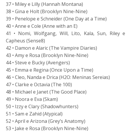
37 • Miley e Lilly (Hannah Montana)
38 • Gina e Holt (Brooklyn Nine-Nine)
39 • Penelope e Schneider (One Day at a Time)
40 • Anne e Cole (Anne with an E)
41 • Nomi, Wolfgang, Will, Lito, Kala, Sun, Riley e
Capheus (Sense8)
42 • Damon e Alaric (The Vampire Diaries)
43 • Amy e Rosa (Brooklyn Nine-Nine)
44 • Steve e Bucky (Avengers)
45 • Emma e Regina (Once Upon a Time)
46 • Cleo, Nanda e Drica (H2O: Meninas Sereias)
47 • Clarke e Octavia (The 100)
48 • Michael e Janet (The Good Place)
49 • Noora e Eva (Skam)
50 • Izzy e Clary (Shadowhunters)
51 • Sam e Zahid (Atypical)
52 • April e Arizona (Grey’s Anatomy)
53 • Jake e Rosa (Brooklyn Nine-Nine)