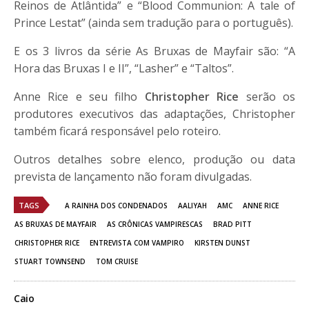
Reinos de Atlântida” e “Blood Communion: A tale of
Prince Lestat” (ainda sem tradução para o português).
E os 3 livros da série As Bruxas de Mayfair são: “A
Hora das Bruxas I e II”, “Lasher” e “Taltos”.
Anne Rice e seu filho
Christopher Rice
serão os
produtores executivos das adaptações, Christopher
também ficará responsável pelo roteiro.
Outros detalhes sobre elenco, produção ou data
prevista de lançamento não foram divulgadas.
TAGS
A RAINHA DOS CONDENADOS
AALIYAH
AMC
ANNE RICE
AS BRUXAS DE MAYFAIR
AS CRÔNICAS VAMPIRESCAS
BRAD PITT
CHRISTOPHER RICE
ENTREVISTA COM VAMPIRO
KIRSTEN DUNST
STUART TOWNSEND
TOM CRUISE
Caio