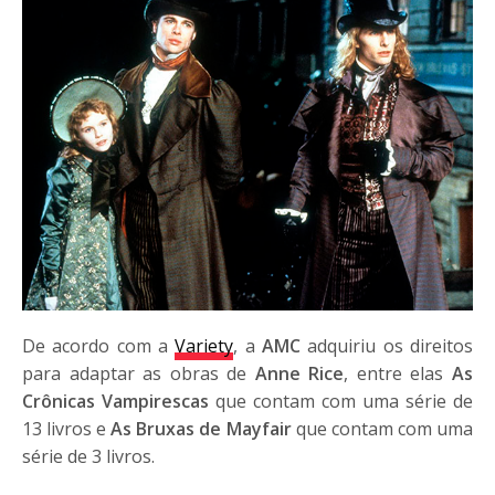
De acordo com a
Variety
, a
AMC
adquiriu os direitos
para adaptar as obras de
Anne Rice
, entre elas
As
Crônicas Vampirescas
que contam com uma série de
13 livros e
As Bruxas de Mayfair
que contam com uma
série de 3 livros.