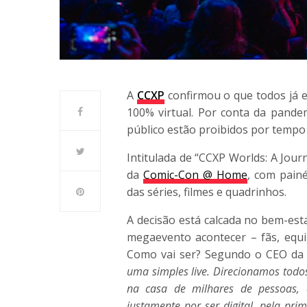
A
CCXP
confirmou o que todos já 
100% virtual. Por conta da pand
público estão proibidos por tempo
Intitulada de “CCXP Worlds: A Jou
da
Comic-Con @ Home
, com pain
das séries, filmes e quadrinhos.
A decisão está calcada no bem-est
megaevento acontecer – fãs, equi
Como vai ser? Segundo o CEO da
uma simples live. Direcionamos todos
na casa de milhares de pessoas, 
justamente por ser digital, pela pri