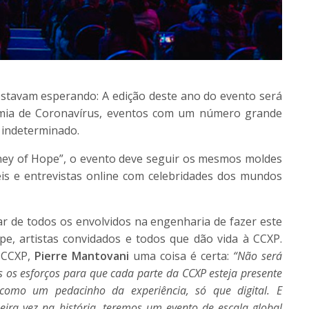
estavam esperando: A edição deste ano do evento será
emia de Coronavírus, eventos com um número grande
 indeterminado.
rney of Hope”, o evento deve seguir os mesmos moldes
éis e entrevistas online com celebridades dos mundos
ar de todos os envolvidos na engenharia de fazer este
pe, artistas convidados e todos que dão vida à CCXP.
 CCXP,
Pierre Mantovani
uma coisa é certa:
“Não será
 os esforços para que cada parte da CCXP esteja presente
como um pedacinho da experiência, só que digital. E
meira vez na história, teremos um evento de escala global