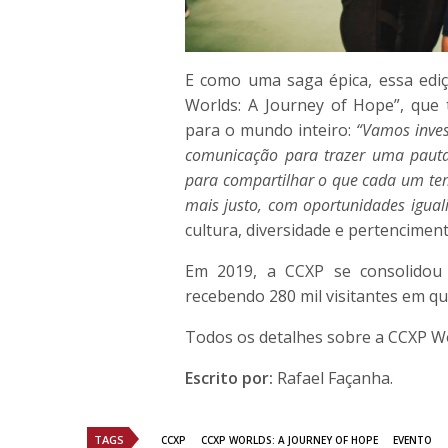
E como uma saga épica, essa ediç
Worlds: A Journey of Hope”, que 
para o mundo inteiro:
“Vamos inves
comunicação para trazer uma pauta 
para compartilhar o que cada um te
mais justo, com oportunidades iguali
cultura, diversidade e pertencime
Em 2019, a CCXP se consolidou 
recebendo 280 mil visitantes em qu
Todos os detalhes sobre a CCXP Wo
Escrito por:
Rafael Façanha.
TAGS
CCXP
CCXP WORLDS: A JOURNEY OF HOPE
EVENTO