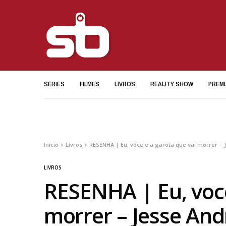
SÉRIES
FILMES
LIVROS
REALITY SHOW
PREM
Início
Livros
RESENHA | Eu, você e a garota que vai morrer –
LIVROS
RESENHA | Eu, você
morrer – Jesse An