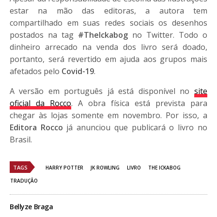
estar na mão das editoras, a autora tem
compartilhado em suas redes sociais os desenhos
postados na tag
#TheIckabog
no Twitter. Todo o
dinheiro arrecado na venda dos livro será doado,
portanto, será revertido em ajuda aos grupos mais
afetados pelo
Covid-19
.
A versão em português já está disponível no
site
oficial da Rocco
. A obra física está prevista para
chegar às lojas somente em novembro. Por isso, a
Editora Rocco
já anunciou que publicará o livro no
Brasil.
TAGS
HARRY POTTER
JK ROWLING
LIVRO
THE ICKABOG
TRADUÇÃO
Bellyze Braga