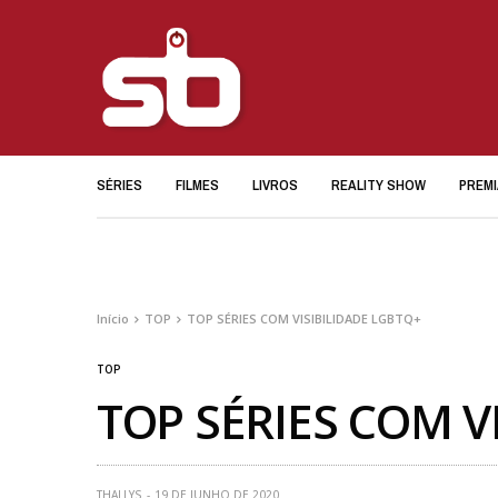
SÉRIES
FILMES
LIVROS
REALITY SHOW
PREM
Início
TOP
TOP SÉRIES COM VISIBILIDADE LGBTQ+
TOP
TOP SÉRIES COM V
THALLYS
19 DE JUNHO DE 2020