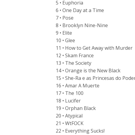
5 • Euphoria
6 • One Day at a Time
7 • Pose
8 • Brooklyn Nine-Nine
9 • Elite
10 • Glee
11 • How to Get Away with Murder
12 • Skam France
13 • The Society
14 • Orange is the New Black
15 • She-Ra e as Princesas do Pode
16 • Amar A Muerte
17 • The 100
18 • Lucifer
19 • Orphan Black
20 • Atypical
21 • WtFOCK
22 • Everything Sucks!