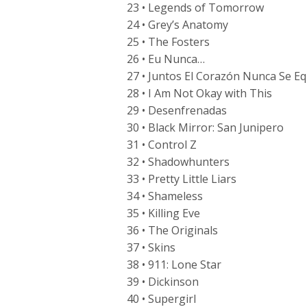
23 • Legends of Tomorrow
24 • Grey’s Anatomy
25 • The Fosters
26 • Eu Nunca…
27 • Juntos El Corazón Nunca Se E
28 • I Am Not Okay with This
29 • Desenfrenadas
30 • Black Mirror: San Junipero
31 • Control Z
32 • Shadowhunters
33 • Pretty Little Liars
34 • Shameless
35 • Killing Eve
36 • The Originals
37 • Skins
38 • 911: Lone Star
39 • Dickinson
40 • Supergirl