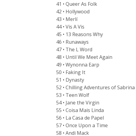
41 • Queer As Folk
42 • Hollywood
43 • Merlí
44 • Vis A Vis
45 • 13 Reasons Why
46 • Runaways
47 • The L Word
48 • Until We Meet Again
49 • Wynonna Earp
50 • Faking It
51 • Dynasty
52 • Chilling Adventures of Sabrina
53 • Teen Wolf
54 • Jane the Virgin
55 • Coisa Mais Linda
56 • La Casa de Papel
57 • Once Upon a Time
58 • Andi Mack