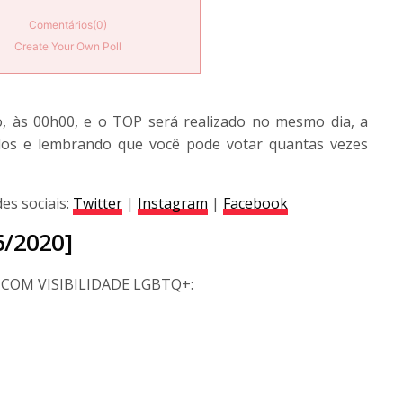
Comentários
(0)
Create Your Own Poll
, às 00h00, e o TOP será realizado no mesmo dia, a
odos e lembrando que você pode votar quantas vezes
des sociais:
Twitter
|
Instagram
|
Facebook
6/2020]
ES COM VISIBILIDADE LGBTQ+: