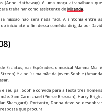
s (
Anne Hathaway
) é uma moça atrapalhada que
ara trabalhar como assistente de
Miranda
.
sa missão não será nada fácil. A sintonia entre as
do início até o fim dessa comédia dirigida por
David
08)
de Escíatos, nas Espórades, o musical
Mamma Mia!
é
 Streep
) é a belíssima mãe da jovem Sophie (
Amanda
asar.
m é seu pai, Sophie convida para a festa três homens
 mãe: Sam Carmichael (
Pierce Brosnan
), Harry Bright
lan Skarsgard
). Portanto, Donna deve se desdobrar
a resposta que procura.