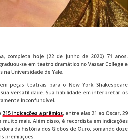
na, completa hoje (22 de junho de 2020)
71 anos
.
graduou-se em teatro dramático no Vassar College e
 na Universidade de Yale.
, em peças teatrais para o
New York Shakespeare
 sua versatilidade. Sua habilidade em interpretar os
ivamente inconfundível.
de
215 indicações a prêmios
, entre elas 21 ao
Oscar
, 29
 muito mais. Além disso, é recordista em indicações
edora da história dos
Globos de Ouro
, somando doze
as premiações.